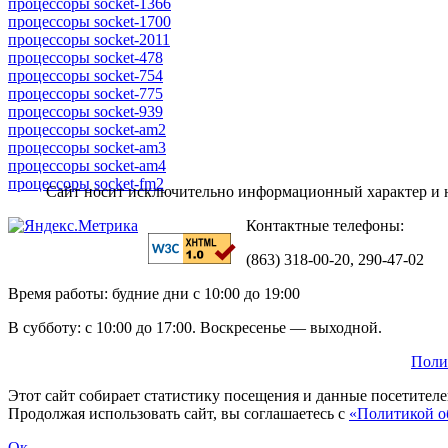
процессоры socket-1366
процессоры socket-1700
процессоры socket-2011
процессоры socket-478
процессоры socket-754
процессоры socket-775
процессоры socket-939
процессоры socket-am2
процессоры socket-am3
процессоры socket-am4
процессоры socket-fm2
Сайт носит исключительно информационный характер и н
Контактные телефоны:
(863) 318-00-20, 290-47-02
Время работы: будние дни с 10:00 до 19:00
В субботу: с 10:00 до 17:00. Воскресенье — выходной.
Поли
Этот сайт собирает статистику посещения и данные посетител
Продолжая использовать сайт, вы соглашаетесь с
«Политикой о
Ок