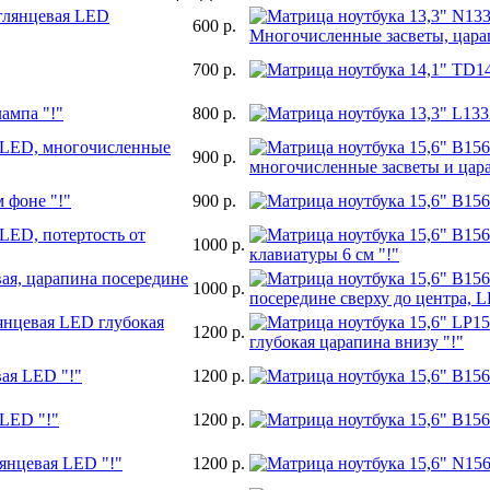
 глянцевая LED
600 р.
700 р.
ампа "!"
800 р.
я LED, многочисленные
900 р.
 фоне "!"
900 р.
LED, потертость от
1000 р.
ая, царапина посередине
1000 р.
янцевая LED глубокая
1200 р.
ая LED "!"
1200 р.
 LED "!"
1200 р.
янцевая LED "!"
1200 р.