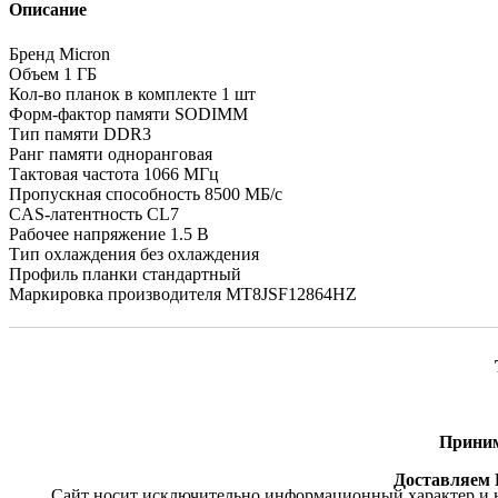
Описание
Бренд Micron
Объем 1 ГБ
Кол-во планок в комплекте 1 шт
Форм-фактор памяти SODIMM
Тип памяти DDR3
Ранг памяти одноранговая
Тактовая частота 1066 МГц
Пропускная способность 8500 МБ/с
CAS-латентность CL7
Рабочее напряжение 1.5 В
Тип охлаждения без охлаждения
Профиль планки стандартный
Маркировка производителя MT8JSF12864HZ
Приним
Доставляем П
Сайт носит исключительно информационный характер и н