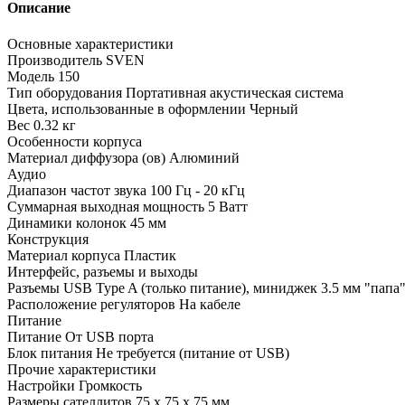
Описание
Основные характеристики
Производитель SVEN
Модель 150
Тип оборудования Портативная акустическая система
Цвета, использованные в оформлении Черный
Вес 0.32 кг
Особенности корпуса
Материал диффузора (ов) Алюминий
Аудио
Диапазон частот звука 100 Гц - 20 кГц
Суммарная выходная мощность 5 Ватт
Динамики колонок 45 мм
Конструкция
Материал корпуса Пластик
Интерфейс, разъемы и выходы
Разъемы USB Type A (только питание), миниджек 3.5 мм "папа
Расположение регуляторов На кабеле
Питание
Питание От USB порта
Блок питания Не требуется (питание от USB)
Прочие характеристики
Настройки Громкость
Размеры сателлитов 75 х 75 х 75 мм