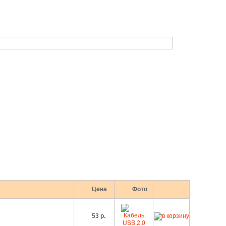
Время работы: будние дни с 10:00 до 19:00
В субботу: с 10:00 до 17:00. Воскресенье — выходной.
Корзина
Кабинет
Музей
Цена
Фото
53 р.