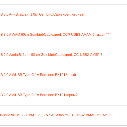
 3.0 A---,B, экран, 1.0м, Gembird/Cablexpert, черный
B 3.0 AM/AM 60см Gembird/Cablexpert, CCP-USB3-AMAM-6, экран "!"
B 2.0 A/miniB, 5pin, 90 см Gembird/Cablexpert, CC-USB2-AM5P-3
B 2.0 AM/USB Type-C 1м Borofone BX121белый
B 2.0 AM/USB Type-C 1м Borofone BX121черный
ь кабеля USB 2.0 AM---,AF, 75 cм, Gembird, CC-USB2-AMAF-75CM/300