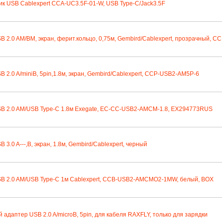
к USB Cablexpert CCA-UC3.5F-01-W, USB Type-C/Jack3.5F
B 2.0 AM/BM, экран, ферит.кольцо, 0,75м, Gembird/Cablexpert, прозрачный,
B 2.0 A/miniB, 5pin,1.8м, экран, Gembird/Cablexpert, CCP-USB2-AM5P-6
B 2.0 AM/USB Type-C 1.8м Exegate, EC-CC-USB2-AMCM-1.8, EX294773RUS
 3.0 A---,B, экран, 1.8м, Gembird/Cablexpert, черный
B 2.0 AM/USB Type-C 1м Cablexpert, CCB-USB2-AMCMO2-1MW, белый, BOX
 адаптер USB 2.0 A/microB, 5pin, для кабеля RAXFLY, только для зарядки