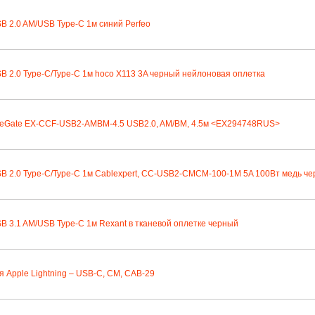
B 2.0 AM/USB Type-C 1м синий Perfeo
B 2.0 Type-C/Type-C 1м hoco X113 3A черный нейлоновая оплетка
xeGate EX-CCF-USB2-AMBM-4.5 USB2.0, AM/BM, 4.5м <EX294748RUS>
B 2.0 Type-C/Type-C 1м Cablexpert, CC-USB2-CMCM-100-1M 5A 100Вт медь ч
B 3.1 AM/USB Type-C 1м Rexant в тканевой оплетке черный
я Apple Lightning – USB-C, CM, CAB-29