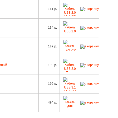
161 р.
164 р.
187 р.
ерный
199 р.
199 р.
494 р.