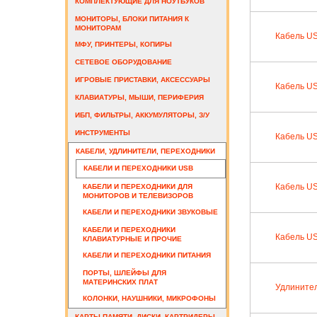
КОМПЛЕКТУЮЩИЕ ДЛЯ НОУТБУКОВ
МОНИТОРЫ, БЛОКИ ПИТАНИЯ К
МОНИТОРАМ
Кабель USB
МФУ, ПРИНТЕРЫ, КОПИРЫ
СЕТЕВОЕ ОБОРУДОВАНИЕ
ИГРОВЫЕ ПРИСТАВКИ, АКСЕССУАРЫ
Кабель US
КЛАВИАТУРЫ, МЫШИ, ПЕРИФЕРИЯ
ИБП, ФИЛЬТРЫ, АККУМУЛЯТОРЫ, З/У
ИНСТРУМЕНТЫ
Кабель US
КАБЕЛИ, УДЛИНИТЕЛИ, ПЕРЕХОДНИКИ
КАБЕЛИ И ПЕРЕХОДНИКИ USB
Кабель US
КАБЕЛИ И ПЕРЕХОДНИКИ ДЛЯ
МОНИТОРОВ И ТЕЛЕВИЗОРОВ
КАБЕЛИ И ПЕРЕХОДНИКИ ЗВУКОВЫЕ
КАБЕЛИ И ПЕРЕХОДНИКИ
Кабель US
КЛАВИАТУРНЫЕ И ПРОЧИЕ
КАБЕЛИ И ПЕРЕХОДНИКИ ПИТАНИЯ
ПОРТЫ, ШЛЕЙФЫ ДЛЯ
МАТЕРИНСКИХ ПЛАТ
Удлинител
КОЛОНКИ, НАУШНИКИ, МИКРОФОНЫ
КАРТЫ ПАМЯТИ, ДИСКИ, КАРТРИДЕРЫ