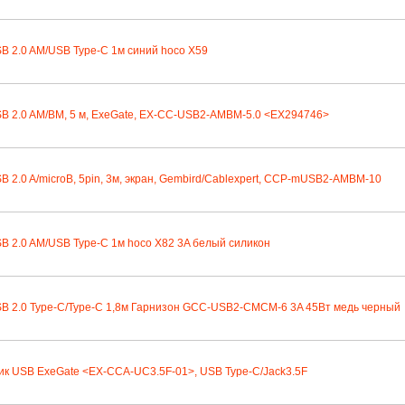
B 2.0 AM/USB Type-C 1м синий hoco X59
B 2.0 AM/BM, 5 м, ExeGate, EX-CC-USB2-AMBM-5.0 <EX294746>
B 2.0 A/microB, 5pin, 3м, экран, Gembird/Cablexpert, CCP-mUSB2-AMBM-10
B 2.0 AM/USB Type-C 1м hoco X82 3A белый силикон
B 2.0 Type-C/Type-C 1,8м Гарнизон GCC-USB2-CMCM-6 3A 45Вт медь черный
к USB ExeGate <EX-CCA-UC3.5F-01>, USB Type-C/Jack3.5F