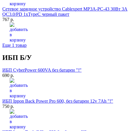
Сетевое зарядное устройство Cablexpert MP3A-PC-43 30Вт 3A
QC3.0/PD 1xTypeC черный пакет
767 р.
Еще 1 товар
ИБП Б/У
ИБП CyberPower 600VA без батареи "!"
690 р.
ИБП Ippon Back Power Pro 600, без батареи 12v 7Ah "!"
750 р.